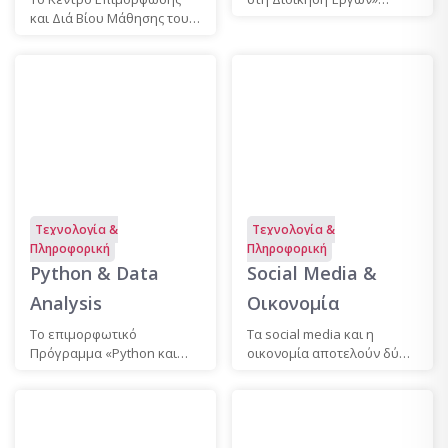
Λογισμικού
και Διά Βίου Μάθησης του
αποτελείται από δύο
Επαγγελματική
Διαχείρισης
Πανεπιστημίου Πειραιώς,...
αυτελείς...
Ανάπτυξη και
Έργων
Συμβουλευτική
Τεχνολογία &
Τεχνολογία &
Πληροφορική
Πληροφορική
Python & Data
Social Media &
Analysis
Οικονομία
Το επιμορφωτικό
Τα social media και η
Πρόγραμμα «Python και
οικονομία αποτελούν δύο
Data Analysis»
αναπόσπαστα κομμάτια...
διαρθρώνεται σε δύο...