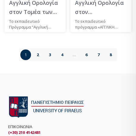
Αγγλική Ορολογία
Αγγλική Ορολογία
στον Τομέα των
στον
Επιχειρήσεων-
Χρηματοοικονομικό
Το εκπαιδευτικό
Το εκπαιδευτικό
Πρόγραμμα “Αγγλική
πρόγραμμα «ΑΓΓΛΙΚΗ
Τουρισμού
Τομέα και στις
Ορολογία στον Τομέα των
ΟΡΟΛΟΓΙΑ ΣΤΟΝ
Νομικές Επιστήμες
Επιχειρήσεων-Τουρισμού”
ΧΡΗΜΑΤΟΟΙΚΟΝΟΜΙΚΟ
αποτελείται...
ΤΟΜΕΑ ΚΑΙ ΣΤΙΣ...
1
2
3
4
…
6
7
8
ΕΠΙΚΟΙΝΩΝΙΑ
(+30) 210 4142481