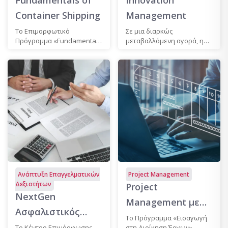
Container Shipping
Management
Το Επιμορφωτικό
Σε μια διαρκώς
Πρόγραμμα «Fundamentals
μεταβαλλόμενη αγορά, η
of Container Shipping», που
καινοτομία αναδεικνύεται
προσφέρεται σε...
σε κρίσιμο...
Ανάπτυξη Επαγγελματικών
Project Management
Δεξιοτήτων
Project
NextGen
Management με
Ασφαλιστικός
τη Χρήση
Tο Πρόγραμμα «Εισαγωγή
Διαμεσολαβητής:
Το Κέντρο Επιμόρφωσης
στη Διοίκηση Έργων»